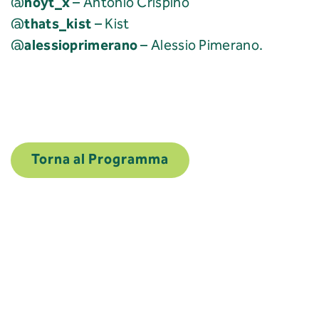
noyt_x
@
– Antonio Crispino
thats_kist
@
– Kist
alessioprimerano
@
– Alessio Pimerano.
Torna al Programma