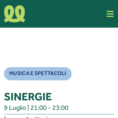
Skip
to
Tog
content
Nav
Cos’è Filla
Eventi
Organizza il tuo evento
MUSICA E SPETTACOLI
Info e Contatti
SINERGIE
9 Luglio | 21:00 - 23:00