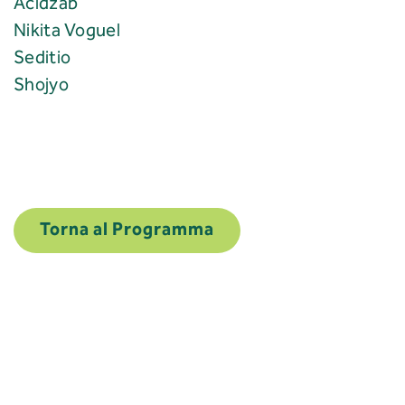
Acidzab
Nikita Voguel
Seditio
Shojyo
Torna al Programma