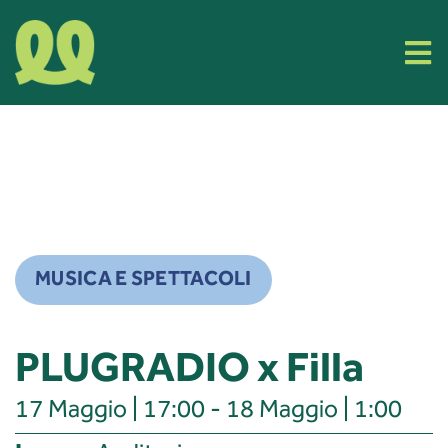
Skip
to
Tog
content
Nav
Cos’è Filla
Eventi
Organizza il tuo evento
MUSICA E SPETTACOLI
Info e Contatti
PLUGRADIO x Filla
17 Maggio | 17:00 - 18 Maggio | 1:00