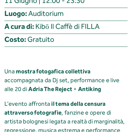
11 Giugno | 12:00 - 23:30
Luogo:
Auditorium
A cura di:
Kibō Il Caffè di FILLA
Costo:
Gratuito
mostra fotogafica collettiva
Una
accompagnata da Dj set, performance e live
Adria The Reject
Antiking
alle 20 di
+
il tema della censura
L’evento affronta
attraverso fotografie
, fanzine e opere di
artistə bolognesi legata a realtà di marginalità,
repressione, musica estrema e performance