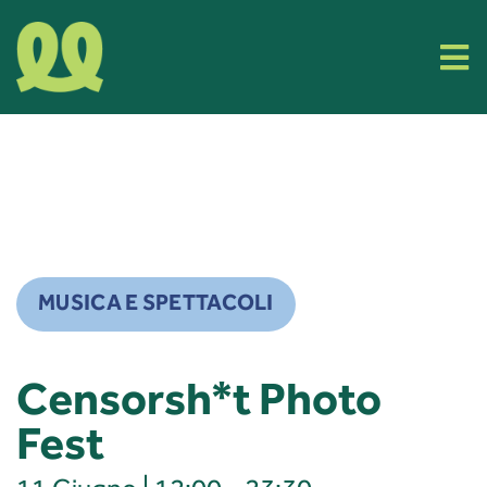
Skip
to
Tog
content
Nav
Cos’è Filla
Eventi
Organizza il tuo evento
MUSICA E SPETTACOLI
Info e Contatti
Censorsh*t Photo
Fest