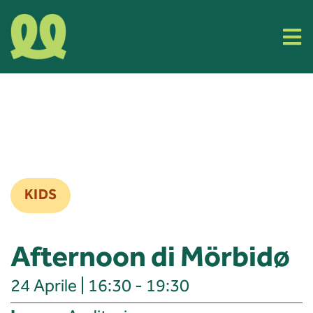
Skip
to
Tog
content
Nav
Cos’è Filla
Eventi
Organizza il tuo evento
KIDS
Info e Contatti
Afternoon di Mörbidø
24 Aprile | 16:30 - 19:30